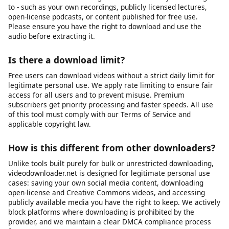
device's storage, or the platform may have changed its URL
structure. We recommend first verifying that the video URL still
works in your browser. If it does, try copying the URL again and
submitting it fresh. If problems persist, our platform may be
experiencing temporary issues, or the specific platform may
have implemented new restrictions that we are working to
support.
Can I download audio only (MP3)?
Yes, you can extract the audio track from a video as an MP3
file. This is useful for saving audio from videos you have rights
to - such as your own recordings, publicly licensed lectures,
open-license podcasts, or content published for free use.
Please ensure you have the right to download and use the
audio before extracting it.
Is there a download limit?
Free users can download videos without a strict daily limit for
legitimate personal use. We apply rate limiting to ensure fair
access for all users and to prevent misuse. Premium
subscribers get priority processing and faster speeds. All use