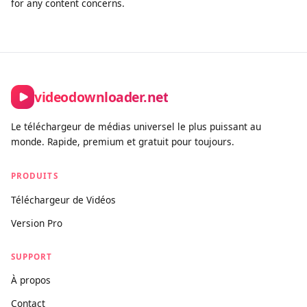
of this tool must comply with our Terms of Service and
applicable copyright law.
How is this different from other downloaders?
Unlike tools built purely for bulk or unrestricted downloading,
videodownloader.net is designed for legitimate personal use
cases: saving your own social media content, downloading
open-license and Creative Commons videos, and accessing
publicly available media you have the right to keep. We actively
block platforms where downloading is prohibited by the
provider, and we maintain a clear DMCA compliance process
for any content concerns.
videodownloader.net
Le téléchargeur de médias universel le plus puissant au