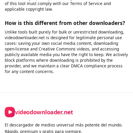
to - such as your own recordings, publicly licensed lectures,
open-license podcasts, or content published for free use.
Please ensure you have the right to download and use the
audio before extracting it.
Is there a download limit?
Free users can download videos without a strict daily limit for
legitimate personal use. We apply rate limiting to ensure fair
access for all users and to prevent misuse. Premium
subscribers get priority processing and faster speeds. All use
of this tool must comply with our Terms of Service and
applicable copyright law.
How is this different from other downloaders?
Unlike tools built purely for bulk or unrestricted downloading,
videodownloader.net is designed for legitimate personal use
cases: saving your own social media content, downloading
open-license and Creative Commons videos, and accessing
publicly available media you have the right to keep. We actively
block platforms where downloading is prohibited by the