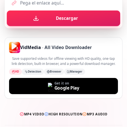
Descargar
VidMedia
-
All Video Downloader
Save supported videos for offline viewing with HD quality, one-tap
link detection, built-in browser, and a powerful download manager.
HD
Detection
Browser
Manager
Get it on
Google Play
MP4 VIDEO
HIGH RESOLUTION
MP3 AUDIO