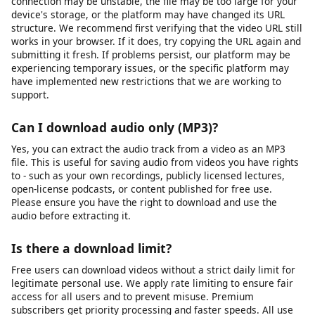
temporarily on our servers to generate download links and are
not permanently stored. We do not sell your personal data or
share it with third parties for marketing purposes. Our full
privacy policy details exactly what data we collect and how it is
used. We recommend reviewing it for complete transparency.
Why is my download link not working?
Download links can fail for several reasons: the source video
may have been removed or made private, your internet
connection may be unstable, the file may be too large for your
device's storage, or the platform may have changed its URL
structure. We recommend first verifying that the video URL still
works in your browser. If it does, try copying the URL again and
submitting it fresh. If problems persist, our platform may be
experiencing temporary issues, or the specific platform may
have implemented new restrictions that we are working to
support.
Can I download audio only (MP3)?
Yes, you can extract the audio track from a video as an MP3
file. This is useful for saving audio from videos you have rights